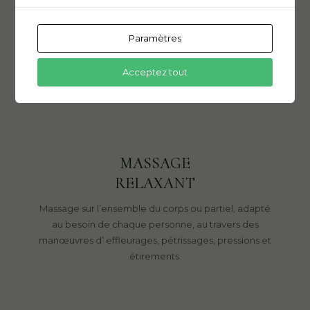
Massage plus spécifique sur une ou 2 zones du corps.
Il vise à dénouer les tensions musculaires ou
Paramètres
contractures et à rééquilibrer un défaut de posture. Il
est possible d’associer la pose des ventouses.
Acceptez tout
MASSAGE
RELAXANT
Massage sur l’ensemble du corps ou partiel, adapté
au besoin de chaque personne, au travers des
manœuvres d’ effleurages, pétrissages, pressions et
étirements.